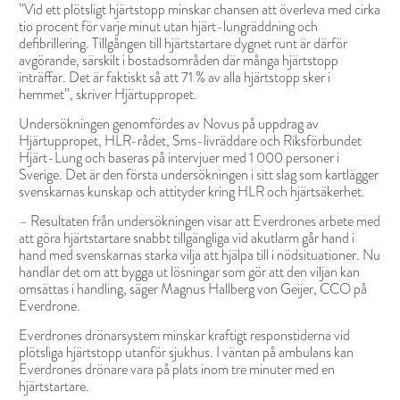
”Vid ett plötsligt hjärtstopp minskar chansen att överleva med cirka
tio procent för varje minut utan hjärt-lungräddning och
defibrillering. Tillgången till hjärtstartare dygnet runt är därför
avgörande, särskilt i bostadsområden där många hjärtstopp
inträffar. Det är faktiskt så att 71 % av alla hjärtstopp sker i
hemmet”, skriver Hjärtuppropet.
Undersökningen genomfördes av Novus på uppdrag av
Hjärtuppropet, HLR-rådet, Sms-livräddare och Riksförbundet
Hjärt-Lung och baseras på intervjuer med 1 000 personer i
Sverige. Det är den första undersökningen i sitt slag som kartlägger
svenskarnas kunskap och attityder kring HLR och hjärtsäkerhet.
– Resultaten från undersökningen visar att Everdrones arbete med
att göra hjärtstartare snabbt tillgängliga vid akutlarm går hand i
hand med svenskarnas starka vilja att hjälpa till i nödsituationer. Nu
handlar det om att bygga ut lösningar som gör att den viljan kan
omsättas i handling, säger Magnus Hallberg von Geijer, CCO på
Everdrone.
Everdrones drönarsystem minskar kraftigt responstiderna vid
plötsliga hjärtstopp utanför sjukhus. I väntan på ambulans kan
Everdrones drönare vara på plats inom tre minuter med en
hjärtstartare.