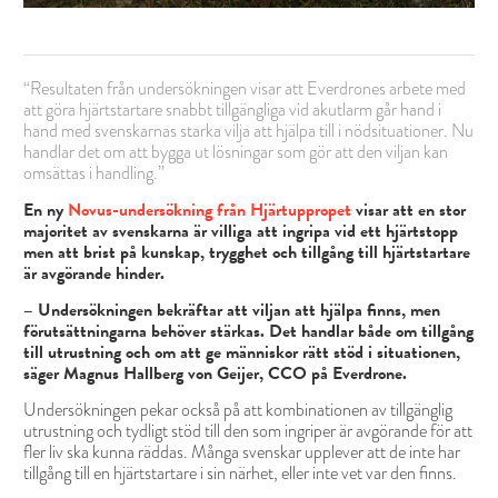
“Resultaten från undersökningen visar att Everdrones arbete med
att göra hjärtstartare snabbt tillgängliga vid akutlarm går hand i
hand med svenskarnas starka vilja att hjälpa till i nödsituationer. Nu
handlar det om att bygga ut lösningar som gör att den viljan kan
omsättas i handling.”
En ny
Novus-undersökning från Hjärtuppropet
visar att en stor
majoritet av svenskarna är villiga att ingripa vid ett hjärtstopp
men att brist på kunskap, trygghet och tillgång till hjärtstartare
är avgörande hinder.
– Undersökningen bekräftar att viljan att hjälpa finns, men
förutsättningarna behöver stärkas. Det handlar både om tillgång
till utrustning och om att ge människor rätt stöd i situationen,
säger Magnus Hallberg von Geijer, CCO på Everdrone.
Undersökningen pekar också på att kombinationen av tillgänglig
utrustning och tydligt stöd till den som ingriper är avgörande för att
fler liv ska kunna räddas. Många svenskar upplever att de inte har
tillgång till en hjärtstartare i sin närhet, eller inte vet var den finns.