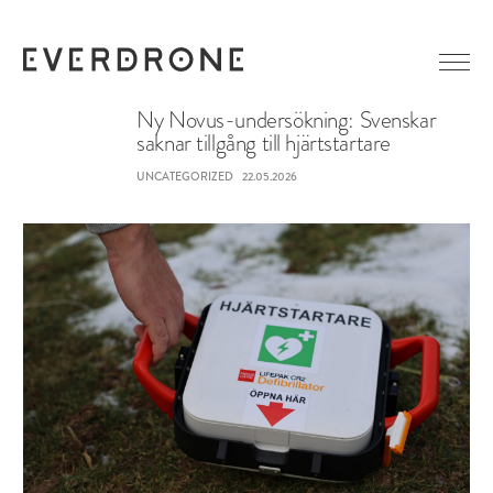
Ny Novus-undersökning: Svenskar
saknar tillgång till hjärtstartare
GETTING STARTED
UNCATEGORIZED
22.05.2026
ABOUT EVERDRONE
NEWS
IN MEDIA
CAREER
LINKEDIN
CONTACT
FACEBOOK